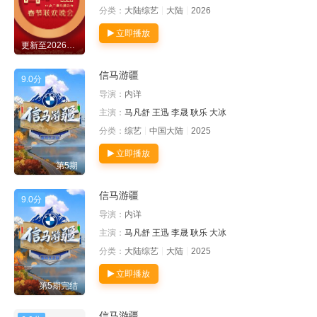
分类：
大陆综艺
大陆
2026
立即播放
更新至20260217期歌舞类节目纯享
信马游疆
9.0分
导演：
内详
主演：
马凡舒
王迅
李晟
耿乐
大冰
分类：
综艺
中国大陆
2025
立即播放
第5期
信马游疆
9.0分
导演：
内详
主演：
马凡舒
王迅
李晟
耿乐
大冰
分类：
大陆综艺
大陆
2025
立即播放
第5期完结
信马游疆