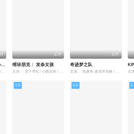
片
正片
正片
与爱丽丝梦游仙境-Dive in Wonderland-
维珍朋克： 发条女孩
奇迹梦之队
主演：: 原菜乃华 / 麦卡·普伊 / 山本耕史 / 八岛智人 / 小杉龙一 /
主演：: 宫下早纪 / 小西克幸 / 八代拓 / 田边留依 / 若本规夫 /
主演：: 凯莱布·麦克劳克林 / 加布里埃尔·尤尼恩 / 斯蒂芬·库里 / 亚伦·皮埃尔 / 妮可拉·考夫兰 /
5.0
6.0
5