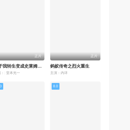
正片
正片
关于我转生变成史莱姆这档事 苍海之泪篇
蚂蚁传奇之烈火重生
：: 堂本光一
主演：内详
.0
8.0