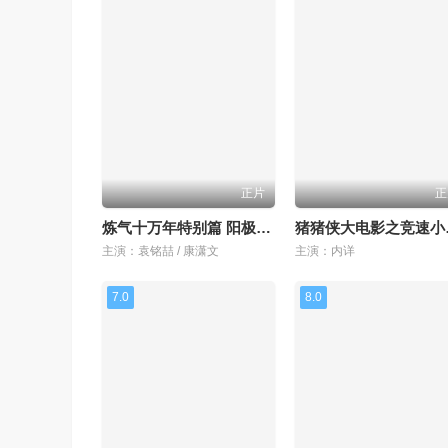
正片
正
炼气十万年特别篇 阳极天下
猪猪
主演：袁铭喆 / 康潇文
主演：内详
7.0
8.0