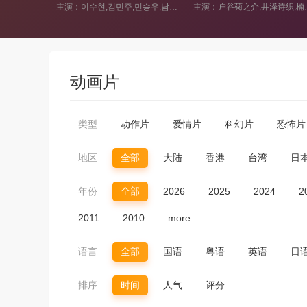
主演：이수현,김민주,민승우,남도형
主演：户谷菊之介,井泽诗织,楠木灯,坂田将吾,菲鲁兹·蓝,高桥花林,花江夏树,内田夕夜,内田真礼,津田健次郎,高桥英则,赤羽根健治,乃村健次,喜多村英梨,上田丽奈
动画片
类型
动作片
爱情片
科幻片
恐怖片
地区
全部
大陆
香港
台湾
日
年份
全部
2026
2025
2024
2
2011
2010
more
语言
全部
国语
粤语
英语
日
排序
时间
人气
评分