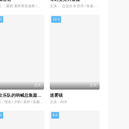
主演：: 露西·莱昂蒂亚迪斯 / 安东·苏韦尔比-乔尔吉斯 / 玛丽娜·勒盖内克 / 扬尼克·若兰 / 弗朗索瓦·马尔图雷特 /
主演：: 迈克尔·B·乔丹 / 朱诺·坦普尔 / 崔西·摩根 / 塞德里克·凯尔斯 / 内森·格雷诺 /
.0
10.0
正片
正片
少女乐队的呐喊总集篇：嘿，未来
迷雾镇
主演：理名 / 夕莉 / 美怜 / 凪都 / 朱李
主演：内详
.0
8.0