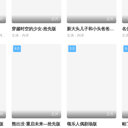
片
正片
正片
穿越时空的少女-抢先版
新大头儿子和小头爸爸—抢先版
主演：莉娅·刘易斯 , 马莫多·阿西 , 罗纳尔多·德尔·卡门 , 希拉·沃索夫 , 温迪·麦丽登·康薇 , 凯瑟琳·欧哈拉 , 梅森·韦特海默 , 乔·佩拉 , 马修·杨·金 , 罗诺比尔·拉希瑞 , 伊诺森特·埃卡基蒂 , 卡拉·林·丁 , 杜采融 , 杰夫·拉彭西 , 本·莫里斯 , 威尔玛·博尼特 , P·L·布朗 , 乔纳森·亚当斯 , 阿莱克斯·卡普·霍尔内 , 阿萨夫·科恩 , 杰西卡·迪
主演：内详
主演：内详
主
8.0
5.0
9
片
正片
正片
版
熊出没·重启未来—抢先版
颂乐人偶剧场版
帕