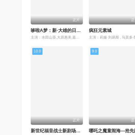
正片
正
哆啦A梦：新·大雄的日本诞生
疯狂元素城
主演：水田山葵,大原惠美,嘉数由美,木村昴,关智一,长岛雄一,平野莉亚菜,石丸干二,吉川晃司,菊池心,三石琴乃,高木涉,田村睦心,芳根京子
10.0
9.0
正片
正
新世纪福音战士新剧场版：Q
哪吒之魔童闹海—抢先