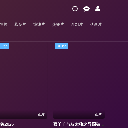
情片
悬疑片
惊悚片
热播片
奇幻片
动画片
10.0分
9.0分
正片
正片
正片
喜羊羊与灰太狼之异国破晓粤语
百米。