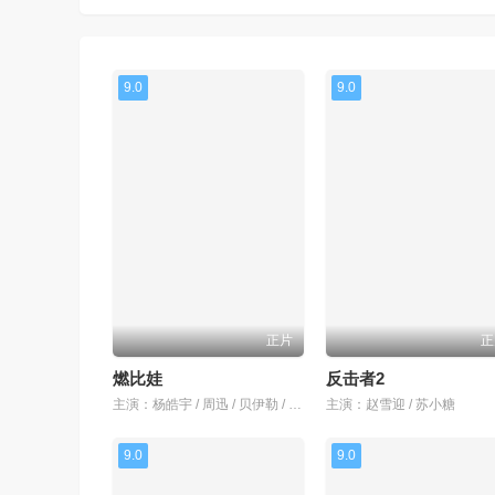
9.0
9.0
正片
正
燃比娃
反击者2
主演：杨皓宇 / 周迅 / 贝伊勒 / 康春雷
主演：赵雪迎 / 苏小糖
9.0
9.0