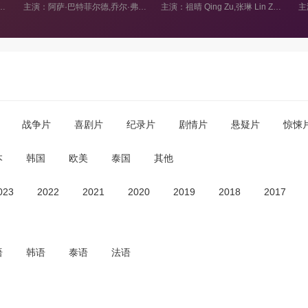
主演：阿萨·巴特菲尔德,乔尔·弗莱,瑞恩·山普森,艾莉森·斯戴曼,罗伯·布莱顿,拉斯穆斯·哈迪克,保罗·泰来克,弗恩·布雷迪,JamaliMaddix,斯蒂夫·哈德森,TiaBannon,RuthGibson,SethUsdenov,GemmaSaunders,SwayClarkeII
主演：祖晴 Qing Zu,张琳 Lin Zhang,高全胜 Quansheng Gao,梁颖 Ying Liang,刘红韵 Hongyun Liu,袁莺丹 Yingdan Yuan,白文显 Wenxian Bai,泽飞 Zefei,黄伟明 Leo Huang,邓玉婷 Yuting Deng
主演：内详
战争片
喜剧片
纪录片
剧情片
悬疑片
惊悚
本
韩国
欧美
泰国
其他
023
2022
2021
2020
2019
2018
2017
语
韩语
泰语
法语