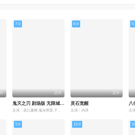
7.0
6.0
5
片
正片
正片
鬼灭之刃 剧场版 无限城篇第一章 猗窝座再来
灵石觉醒
八
主演：花江夏树,鬼头明里,下野纮,松冈祯丞,上田丽奈,冈本信彦,樱井孝宏,小西克幸,河西健吾,早见沙织,花泽香菜,铃村健一,关智一,杉田智和,石田彰
主演：内详
5.0
10.0
1