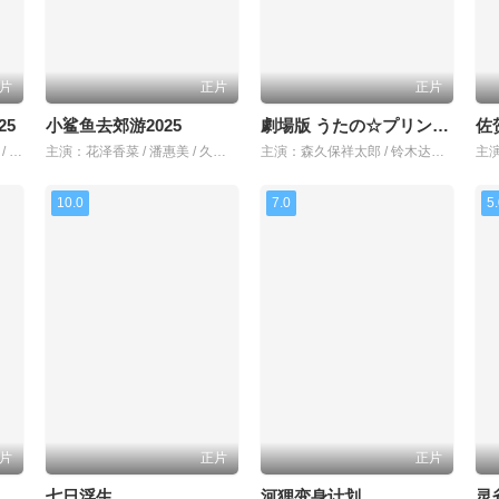
片
正片
正片
25
小鲨鱼去郊游2025
劇場版 うたの☆プリンスさまっ♪ TABOO NIGHT XXXX
主演：尼娜·佩雷斯-马拉尔特 / 埃米·卢卡斯-维吉耶 / 马尔科姆·瓦莱 / 安娜·阿尔瓦罗 / 席琳·荣特 / 雅各布·韦伯 / 阿丽亚娜·阿斯卡里德 / 蒂埃里·莱尔米特 / 安托万·赖纳茨 / 雷南·克罗斯 / 朱利安·西布尔 / 乌苏比-朱尼尔·福法纳 / 马杜苏·卡马拉 / 杰内莉亚·科阿杜 / 玛佳丽·罗森茨威格
主演：花泽香菜 / 潘惠美 / 久野美咲
主演：森久保祥太郎 / 铃木达央 / 苍井翔太 / 前野智昭
10.0
7.0
5
片
正片
正片
七日浮生
河狸变身计划
灵