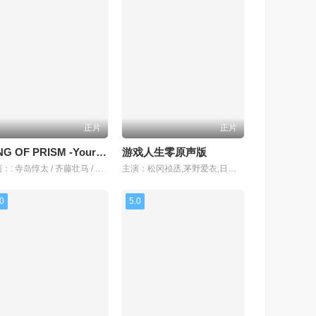
正片
正片
KING OF PRISM -Your Endless Call- 大～家一起闪耀！
游戏人生零原声版
主演：: 寺岛惇太 / 齐藤壮马 / 畠中祐 / 八代拓 / 五十嵐雅 /
主演：松冈祯丞,茅野爱衣,日笠阳子,田村由香里,能登麻美子,井口裕香,泽城美雪,大川透,兴津和幸,Lynn,诹访部顺一,堀江由衣,森奈奈子,竹内良太,大地叶,石上静香,滨野大辉,手冢宏通,钉宫理惠
.0
5.0