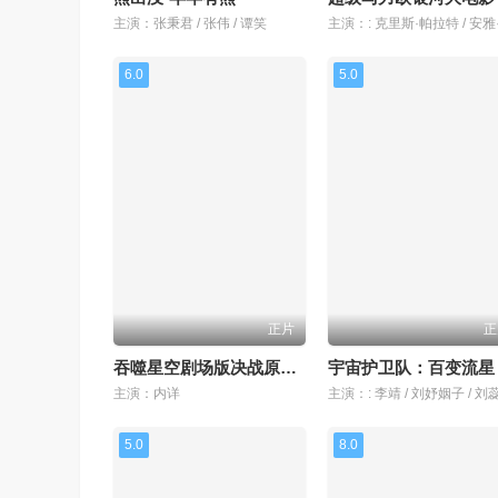
主演：张秉君 / 张伟 / 谭笑
6.0
5.0
正片
正
吞噬星空剧场版决战原始星
宇宙护卫队：百变流星
主演：内详
5.0
8.0