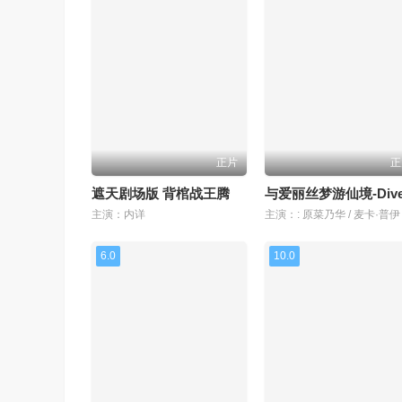
正片
正
遮天剧场版 背棺战王腾
主演：内详
6.0
10.0