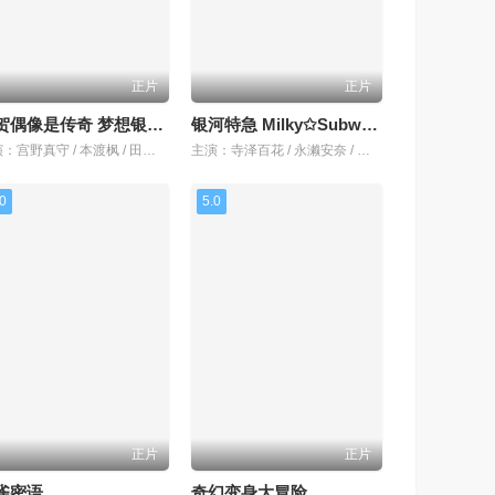
正片
正片
佐贺偶像是传奇 梦想银河乐园
银河特急 Milky✩Subway 各站停车前往剧场
主演：宫野真守 / 本渡枫 / 田野麻美 / 种田梨沙 / 河濑茉希 / 衣川里佳 / 田中美海 / 三石琴乃
主演：寺泽百花 / 永濑安奈 / 金元寿子 / 小市真琴 / 内山昂辉 / 山谷祥生 / 小松未可子 / 藤原由林
.0
5.0
正片
正片
雀密语
奇幻变身大冒险