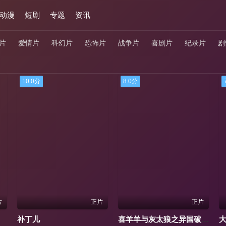
动漫
短剧
专题
资讯
片
爱情片
科幻片
恐怖片
战争片
喜剧片
纪录片
剧
8.0分
7.0分
正片
正片
喜羊羊与灰太狼之异国破晓国语
大象2025