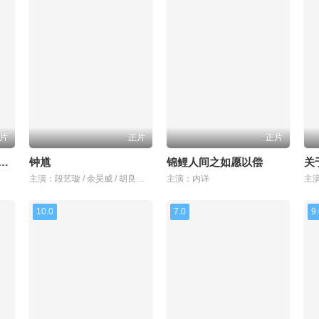
片
正片
正片
侠大电影之竞速小英雄
钟馗
锦鲤人间之如愿以偿
主演：段艺璇 / 余昊威 / 胡良伟 / 赵成晨 / 巴赫 / 胡正健 / 露西
主演：内详
主演
10.0
7.0
9