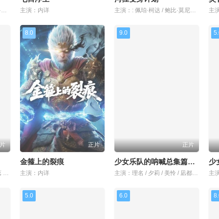
主演：: 克里斯·帕拉特 / 安雅·泰勒-乔伊 / 查理·戴 / 杰克·布莱克 / 布丽·拉尔森 /
主演：内详
主演：: 佩珀·柯达 / 鲍比·莫尼汉 / 乔恩·哈姆 / 凯茜·纳基麦 / 戴夫·弗兰科 /
8.0
9.0
5
片
正片
正片
金箍上的裂痕
少女乐队的呐喊总集篇：青春狂走曲
主演：: 李靖 / 刘妤姻子 / 刘蕊 / 姜英俊
主演：内详
主演：理名 / 夕莉 / 美怜 / 凪都 / 朱李
5.0
6.0
8