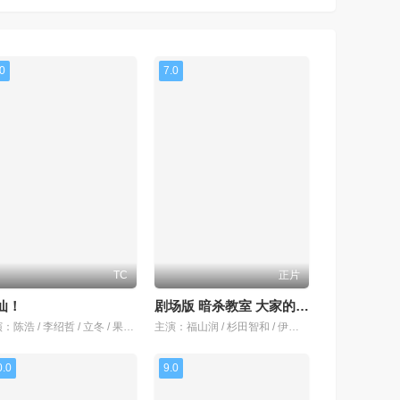
.0
7.0
TC
正片
仙！
剧场版 暗杀教室 大家的时间
主演：陈浩 / 李绍哲 / 立冬 / 果子哥哥 / 董天弋 / 喻鹏力 / 黄豫硕 / 张运气 / 邓先森 / 曹知善 / 囧森瑟夫 / 零柒 / 韩雨泽 / 张天宇 / 张稷 / 良生
主演：福山润 / 杉田智和 / 伊藤静 / 渊上舞 / 洲崎绫 / 冈本信彦 / 逢坂良太 / 内藤玲 / 田中美海 / 矢作纱友里 / 松浦千惠 / 佐藤聪美 / 川边骏 / 金元寿子 / 宫下荣治 / 山谷祥生 / 水岛大宙 / 间岛淳司 / 木村昴 / 沼仓爱美 / 斋藤枫子 / 河原木志穗 / 日野未步 / 植田佳奈 / 浅沼晋太郎 / 高桥伸也 / 原泽晃绮 / 诹访彩花 / 下妻由幸 / 藤
0.0
9.0