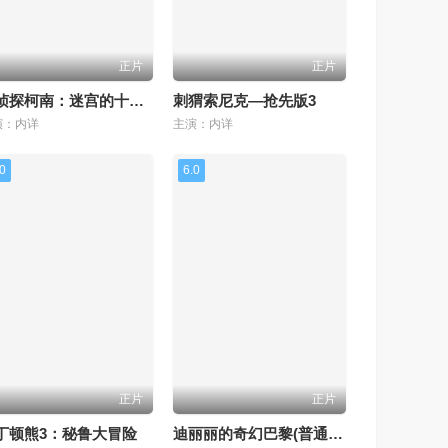
正片
正片
名侦探柯南：迷宫的十字路口—抢先版
刺猬索尼克—抢先版3
演：内详
主演：内详
.0
6.0
正片
正片
丁顿熊3：秘鲁大冒险
迪丽丽的奇幻巴黎(普通话版)