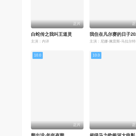
正片
正
白蛇传之我叫王道灵
我住在凡尔赛的日子20
主演：内详
10.0
10.0
正片
正
熊出没·年年有熊
超级马力欧银河大电影