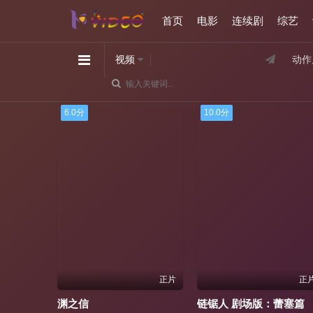
首页
电影
连续剧
综艺
视频
动作
10.0分
10.0分
正片
正片
链锯人 剧场版：蕾塞篇
补丁儿