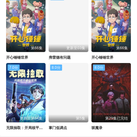
第66集
更新至03集
第66集
开心锤锤世界
弗雷德有问题
开心锤锤世界
7.0分
8.0分
8.0分
更新至第84集
第5集
第29集已完结
无限抽取：开局核平修仙世界动态漫
掌门低调点
驱魔录