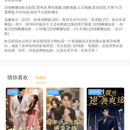
在线高清版
旧情阑珊由欧乐影院,爱奇异,腾讯视频,优酷视频,土豆视频,星辰影院,芒果TV,百
度网盘,抖音短剧,相关平台授权播出.
温馨提示：[DVD：标准清晰版] [BD：高清无水印] [HD：高清版] [TS：抢先非清
晰版] - 其中，BD和HD版本不太适合网速过慢的用户观看, [旧情阑珊短剧 ：40
集] [旧情阑珊短剧 ：1-40集] [旧情阑珊短剧 ：01-40集] [旧情阑珊短剧 ：全24
集] 。
欧乐影院站点简介:欧乐影院官方网站是一个资源极其丰富的聚合影视导航网
站，涵盖了各种各样的影视类型，无论是热门的电影、电视剧，还是深受欢迎
的动漫、综艺，亦或是网络短剧，以及纪录片等，应有尽有！
猜你喜欢
同类型
7.0分
6.0分
10.0分