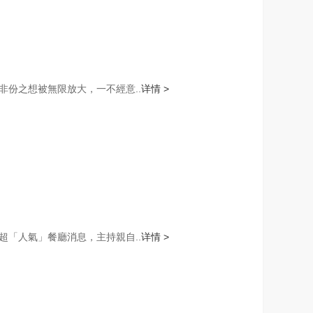
份之想被無限放大，一不經意..
详情 >
「人氣」餐廳消息，主持親自..
详情 >