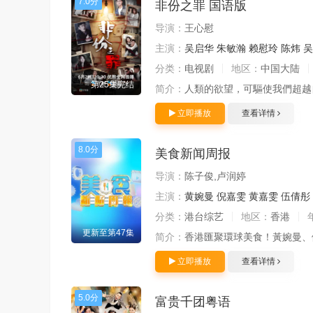
7.0分
非份之罪 国语版
导演：
王心慰
主演：
吴启华
朱敏瀚
赖慰玲
陈炜
吴
分类：
电视剧
地区：
中国大陆
第25集完结
简介：
人類的欲望，可驅使我們超越
立即播放
查看详情
8.0分
美食新闻周报
导演：
陈子俊,卢润婷
主演：
黄婉曼
倪嘉雯
黄嘉雯
伍倩彤
分类：
港台综艺
地区：
香港
更新至第47集
简介：
香港匯聚環球美食！黃婉曼、
立即播放
查看详情
5.0分
富贵千团粤语