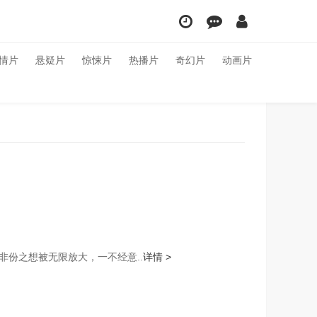
情片
悬疑片
惊悚片
热播片
奇幻片
动画片
份之想被无限放大，一不经意..
详情 >