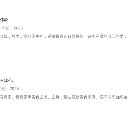
伟豪
..
年份：
2026
自我，然而，當欲望失控，過份貪圖金錢與權勢、追求不屬於自己的愛，非
何泳芍..
年份：
2025
倪嘉雯、黃嘉雯等美食主播、主持，緊貼最新美食潮流。從不同平台網羅超