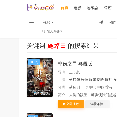
首页
电影
连续剧
综艺
视频
动作
关键词
施焯日
的搜索结果
10.0分
非份之罪 粤语版
导演：
王心慰
主演：
吴启华
朱敏瀚
赖慰玲
陈炜
吴
分类：
港台剧
地区：
中国香港
第25集完结
简介：
人类的欲望，可驱使我们超越
立即播放
查看详情